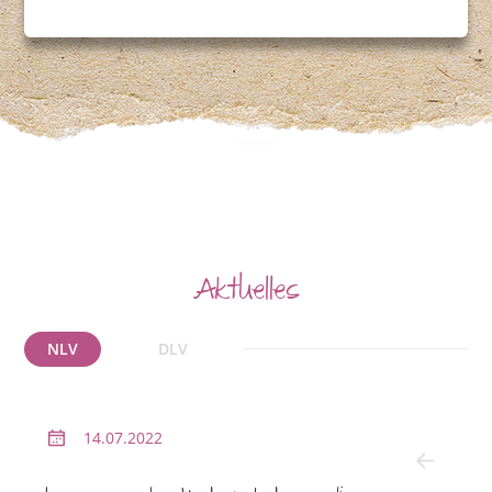
Aktuelles
NLV
DLV
14.07.2022
2