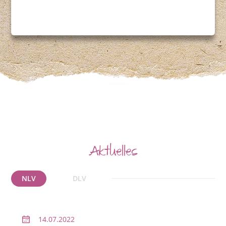
Aktuelles
NLV
DLV
14.07.2022
2