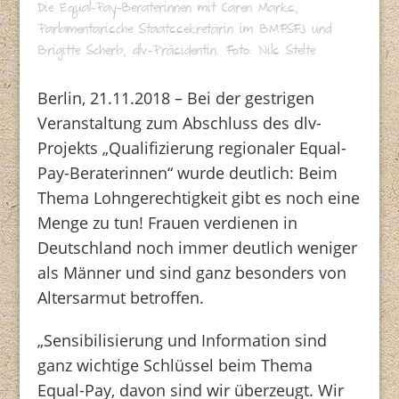
Die Equal-Pay-Beraterinnen mit Caren Marks,
Parlamentarische Staatssekretärin im BMFSFJ und
Brigitte Scherb, dlv-Präsidentin. Foto: Nils Stelte
Berlin, 21.11.2018 – Bei der gestrigen
Veranstaltung zum Abschluss des dlv-
Projekts „Qualifizierung regionaler Equal-
Pay-Beraterinnen“ wurde deutlich: Beim
Thema Lohngerechtigkeit gibt es noch eine
Menge zu tun! Frauen verdienen in
Deutschland noch immer deutlich weniger
als Männer und sind ganz besonders von
Altersarmut betroffen.
„Sensibilisierung und Information sind
ganz wichtige Schlüssel beim Thema
Equal-Pay, davon sind wir überzeugt. Wir