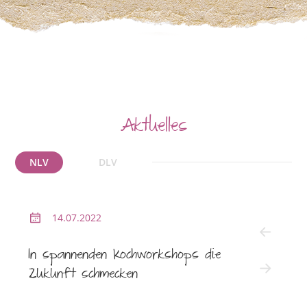
Aktuelles
NLV
DLV
14.07.2022
2
In spannenden Kochworkshops die
NLV l
Zukunft schmecken