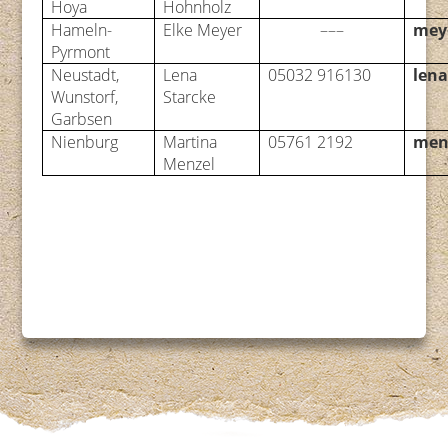
Hoya
Hohnholz
Hameln-
Elke Meyer
–––
meye
Pyrmont
Neustadt,
Lena
05032 916130
lena
Wunstorf,
Starcke
Garbsen
Nienburg
Martina
05761 2192
men
Menzel