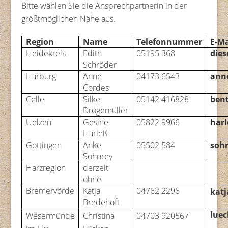
Bitte wählen Sie die Ansprechpartnerin in der
größtmöglichen Nähe aus.
Region
Name
Telefonnummer
E-Ma
Heidekreis
Edith
05195 368
dies
Schröder
Harburg
Anne
04173 6543
ann
Cordes
Celle
Silke
05142 416828
ben
Drogemüller
Uelzen
Gesine
05822 9966
harl
Harleß
Göttingen
Anke
05502 584
soh
Sohnrey
Harzregion
derzeit
ohne
Bremervörde
Katja
04762 2296
katj
Bredehöft
luec
Wesermünde
Christina
04703 920567