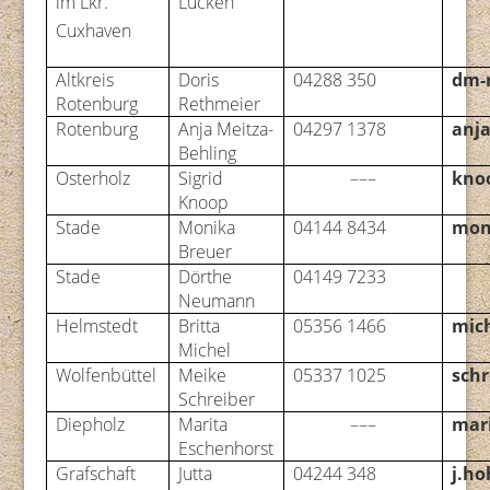
im Lkr.
Lücken
Cuxhaven
Altkreis
Doris
04288 350
dm-
Rotenburg
Rethmeier
Rotenburg
Anja Meitza-
04297 1378
anja
Behling
Osterholz
Sigrid
–––
knoo
Knoop
Stade
Monika
04144 8434
mon
Breuer
Stade
Dörthe
04149 7233
Neumann
Helmstedt
Britta
05356 1466
mich
Michel
Wolfenbüttel
Meike
05337 1025
schr
Schreiber
Diepholz
Marita
–––
mar
Eschenhorst
Grafschaft
Jutta
04244 348
j.ho