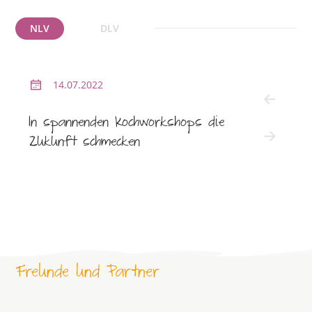
NLV
DLV
14.07.2022
2
In spannenden Kochworkshops die
NLV l
Zukunft schmecken
Freunde und Partner