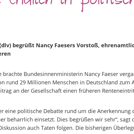
 endlich in politisc
dlv) begrüßt Nancy Faesers Vorstoß, ehrenamtl
eren
unde brachte Bundesinnenministerin Nancy Faeser ver
n rund 29 Millionen Menschen in Deutschland zum Aus
trag an der Gesellschaft einen früheren Renteneintrit
r eine politische Debatte rund um die Anerkennung d
r beharrlich einsetzt. Dies begrüßen wir sehr“, sagt 
Diskussion auch Taten folgen. Die bisherigen Überleg