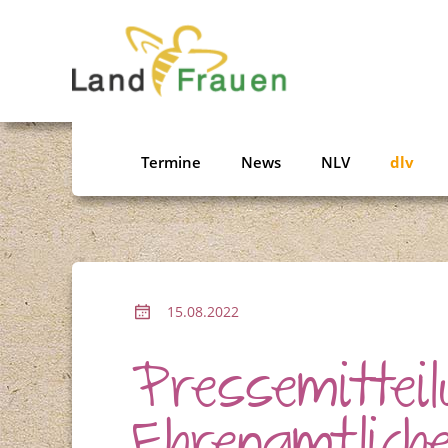
Termine
News
NLV
dlv
15.08.2022
Pressemittei