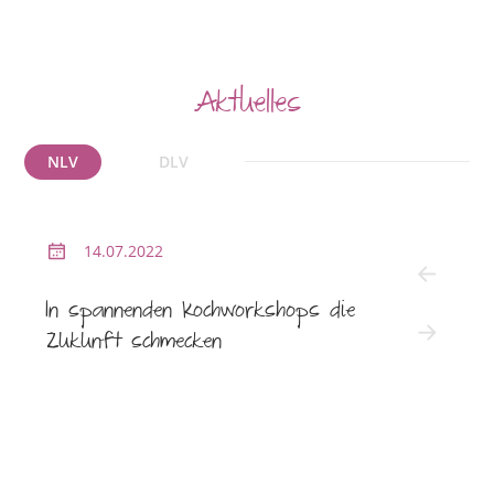
Aktuelles
NLV
DLV
14.07.2022
2
In spannenden Kochworkshops die
NLV l
Zukunft schmecken