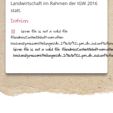
Landwirtschaft im Rahmen der IGW 2016
statt.
Dateien:
Given file is not a valid file:
fileadmin/Content/Inhalt-vom-alten-
backend/pressemitteilungen/dlv_2016/160121_pm_dlv_zukunftsfor
Given file is not a valid file: fileadmin/Content/Inhalt-vom-alte
backend/pressemitteilungen/dlv_2016/160121_pm_dlv_zukunftsf