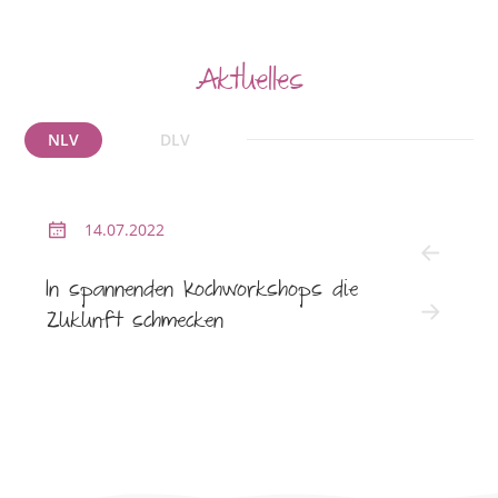
Aktuelles
NLV
DLV
14.07.2022
2
In spannenden Kochworkshops die
NLV l
Zukunft schmecken