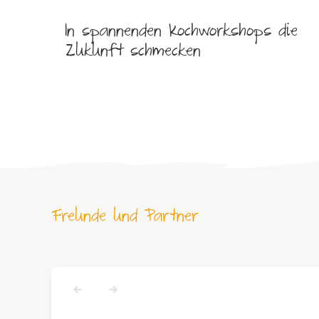
In spannenden Kochworkshops die
Zukunft schmecken
Freunde und Partner