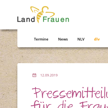
Termine
News
NLV
dlv
12.09.2019
Pressemittei