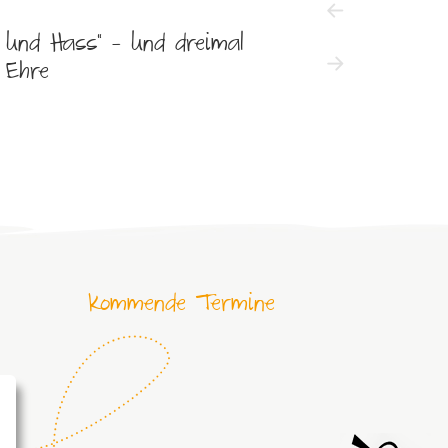
e und Hass“ – und dreimal
Präsidiumswah
 Ehre
Brunkhorst w
Kommende Termine