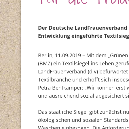
für die Frau
Der Deutsche LandFrauenverband 
Entwicklung eingeführte Textilsieg
Berlin, 11.09.2019 – Mit dem „Grüne
(BMZ) ein Textilsiegel ins Leben geru
LandFrauenverband (dlv) befürwortet d
Textilbranche und erhofft sich insbes
Petra Bentkämper: „Wir können erst w
und ausreichend sozial abgesichert si
Das staatliche Siegel gibt zunächst n
ökologischen und sozialen Standards
Waschen einbezogen. Die Anforderun