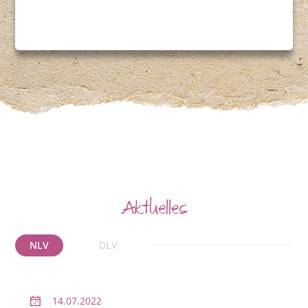
Aktuelles
NLV
DLV
14.07.2022
2