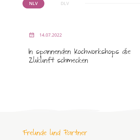
NLV
DLV
14.07.2022
In spannenden Kochworkshops die
Zukunft schmecken
Freunde und Partner