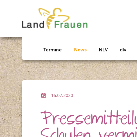
Termine
News
NLV
dlv
16.07.2020
Pressemittei