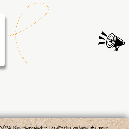
2026 Niedersächsischer LandFrauenverband Hannover