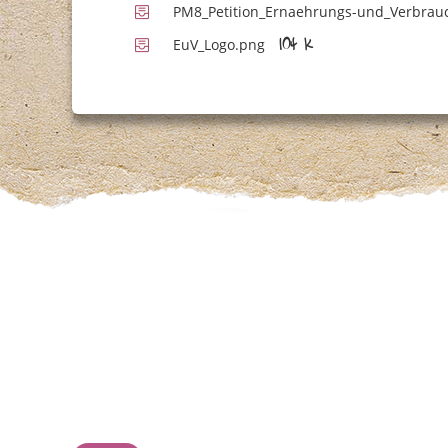
PM8_Petition_Ernaehrungs-und_Verbrau
EuV_Logo.png
104 K