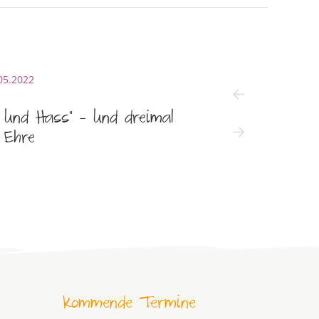
05.2022
06.05.2022
e und Hass“ – und dreimal
Präsidiumswah
 Ehre
Brunkhorst w
Kommende Termine