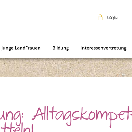
LOGIN
Junge LandFrauen
Bildung
Interessenvertretung
lung: Alltagskompet