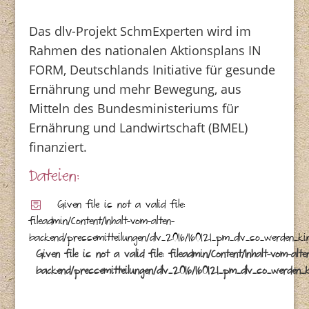
Das dlv-Projekt SchmExperten wird im
Rahmen des nationalen Aktionsplans IN
FORM, Deutschlands Initiative für gesunde
Ernährung und mehr Bewegung, aus
Mitteln des Bundesministeriums für
Ernährung und Landwirtschaft (BMEL)
finanziert.
Dateien:
Given file is not a valid file:
fileadmin/Content/Inhalt-vom-alten-
backend/pressemitteilungen/dlv_2016/160121_pm_dlv_so_werden_k
Given file is not a valid file: fileadmin/Content/Inhalt-vom-alte
backend/pressemitteilungen/dlv_2016/160121_pm_dlv_so_werden_