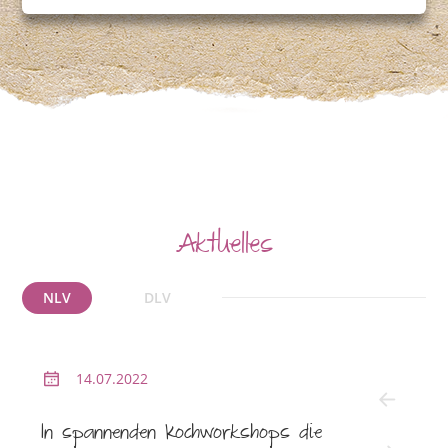
Aktuelles
NLV
DLV
14.07.2022
2
In spannenden Kochworkshops die
NLV l